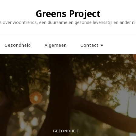
Greens Project
s over woontrends, een duurzame en gezonde levensstijl en ander n
Gezondheid
Algemeen
Contact
GEZONDHEID