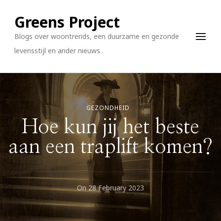
Greens Project
Blogs over woontrends, een duurzame en gezonde
levensstijl en ander nieuws
GEZONDHEID
Hoe kun jij het beste
aan een traplift komen?
On
28 February 2023